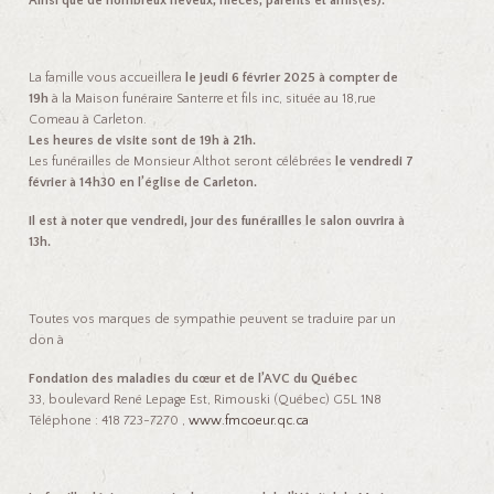
Ainsi que de nombreux neveux, nièces, parents et amis(es).
La famille vous accueillera
le jeudi 6 février 2025 à compter de
19h
à la Maison funéraire Santerre et fils inc, située au 18,rue
Comeau à Carleton.
Les heures de visite sont de 19h à 21h.
Les funérailles de Monsieur Althot seront célébrées
le vendredi 7
février à 14h30 en l’église de Carleton.
Il est à noter que vendredi, jour des funérailles le salon ouvrira à
13h.
Toutes vos marques de sympathie peuvent se traduire par un
don à
Fondation des maladies du cœur et de l’AVC du Québec
33, boulevard René Lepage Est, Rimouski (Québec) G5L 1N8
Téléphone : 418 723-7270 ,
www.fmcoeur.qc.ca