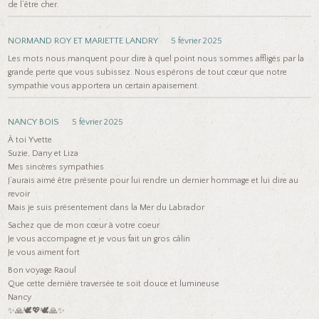
de l’être cher.
NORMAND ROY ET MARIETTE LANDRY
5 février 2025
Les mots nous manquent pour dire à quel point nous sommes affligés par la
grande perte que vous subissez. Nous espérons de tout cœur que notre
sympathie vous apportera un certain apaisement.
NANCY BOIS
5 février 2025
À toi Yvette
Suzie, Dany et Liza
Mes sincères sympathies
J’aurais aimé être présente pour lui rendre un dernier hommage et lui dire au
revoir
Mais je suis présentement dans la Mer du Labrador
Sachez que de mon cœur à votre coeur
Je vous accompagne et je vous fait un gros câlin
Je vous aiment fort
Bon voyage Raoul
Que cette dernière traversée te soit douce et lumineuse
Nancy
✨🙏🕊️💖🕊️🙏✨