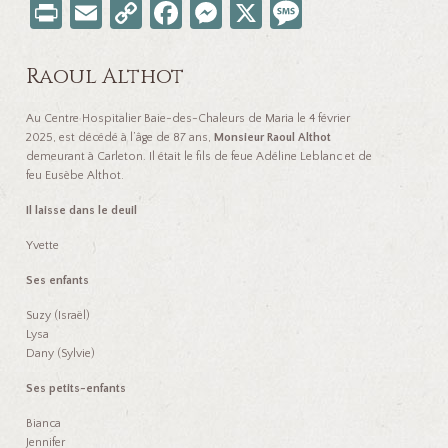
Pr
E
C
Fa
M
X
M
in
m
o
ce
es
es
t
ail
p
b
se
sa
Raoul Althot
y
o
n
ge
Au Centre Hospitalier Baie-des-Chaleurs de Maria le 4 février
Li
o
ge
2025, est décédé à l’âge de 87 ans,
Monsieur Raoul Althot
demeurant à Carleton. Il était le fils de feue Adéline Leblanc et de
nk
k
r
feu Eusèbe Althot.
Il laisse dans le deuil
Yvette
Ses enfants
Suzy (Israël)
Lysa
Dany (Sylvie)
Ses petits-enfants
Bianca
Jennifer