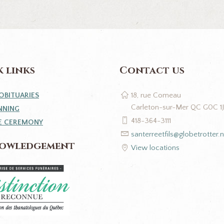
 links
Contact us
OBITUARIES
18, rue Comeau
Carleton-sur-Mer QC G0C 1
NNING
418-364-3111
E CEREMONY
santerreetfils@globetrotter.n
owledgement
View locations