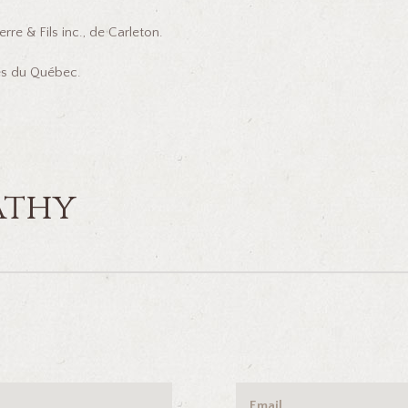
rre & Fils inc., de Carleton.
ues du Québec.
athy