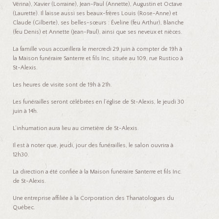
Vérina), Xavier (Lorraine), Jean-Paul (Annette), Augustin et Octave
(Laurette). Il laisse aussi ses beaux-frères Louis (Rose-Anne) et
Claude (Gilberte), ses belles-sœurs : Éveline (feu Arthur), Blanche
(feu Denis) et Annette (Jean-Paul), ainsi que ses neveux et nièces.
La famille vous accueillera le mercredi 29 juin à compter de 19h à
la Maison funéraire Santerre et fils Inc, située au 109, rue Rustico à
St-Alexis.
Les heures de visite sont de 19h à 21h.
Les funérailles seront célébrées en l’église de St-Alexis, le jeudi 30
juin à 14h.
L’inhumation aura lieu au cimetière de St-Alexis.
Il est à noter que, jeudi, jour des funérailles, le salon ouvrira à
12h30.
La direction a été confiée à la Maison funéraire Santerre et fils Inc.
de St-Alexis.
Une entreprise affiliée à la Corporation des Thanatologues du
Québec.