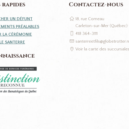
 rapides
Contactez-nous
HER UN DÉFUNT
18, rue Comeau
Carleton-sur-Mer (Québec)
MENTS PRÉALABLES
418 364-3111
ER LA CÉRÉMONIE
santerreetfils@globetrotter.n
LLE SANTERRE
Voir la carte des succursale
nnaissance