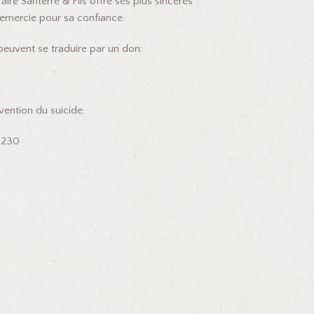
ire Santerre & Fils offre ses plus sincères
 remercie pour sa confiance.
euvent se traduire par un don:
ention du suicide.
u 230