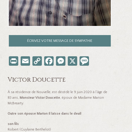
ÉCRIVEZ VOTRE MESSAGE DE SYMPATHIE
Pr
E
C
Fa
M
X
M
in
m
o
ce
es
es
t
ail
p
b
se
sa
Victor Doucette
y
o
n
ge
À sa résidence de Nouvelle, est décédé le 9 juin 2020 à l’âge de
Li
o
ge
83 ans,
Monsieur Victor Doucette
, époux de Madame Marion
McBrearty.
nk
k
r
Outre son épouse Marion il laisse dans le deuil
son fils
Robert (Guylaine Berthelot)