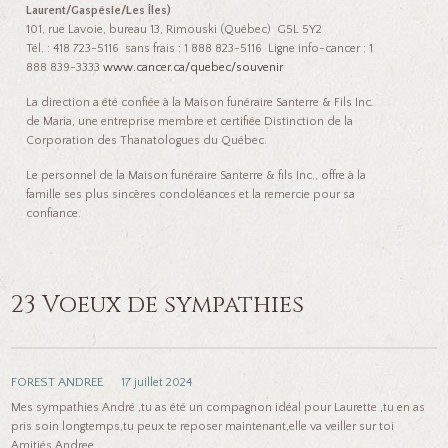
Laurent/Gaspésie/Les Îles)
101, rue Lavoie, bureau 13, Rimouski (Québec) G5L 5Y2
Tél. : 418 723-5116 sans frais : 1 888 823-5116 Ligne info-cancer : 1
888 839-3333
www.cancer.ca/quebec/souvenir
La direction a été confiée à la Maison funéraire Santerre & Fils Inc.
de Maria, une entreprise membre et certifiée Distinction de la
Corporation des Thanatologues du Québec.
Le personnel de la Maison funéraire Santerre & fils Inc., offre à la
famille ses plus sincères condoléances et la remercie pour sa
confiance.
23 Voeux de sympathies
FOREST ANDREE
17 juillet 2024
Mes sympathies André ,tu as été un compagnon idéal pour Laurette ,tu en as
pris soin longtemps,tu peux te reposer maintenant,elle va veiller sur toi
Amitiés Andree