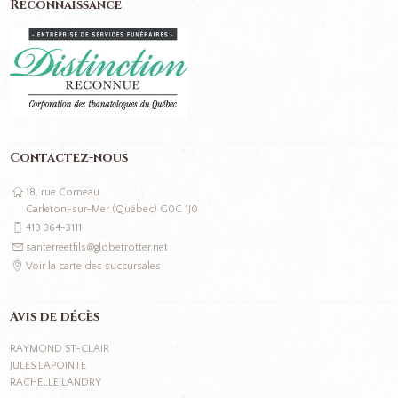
Reconnaissance
Contactez-nous
18, rue Comeau
Carleton-sur-Mer (Québec) G0C 1J0
418 364-3111
santerreetfils@globetrotter.net
Voir la carte des succursales
Avis de décès
RAYMOND ST-CLAIR
JULES LAPOINTE
RACHELLE LANDRY