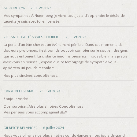
AURORE CYR
7 juillet 2024
Mes sympathies À Nuremberg, je viens tout juste d’apprendre le décès de
Laurette je suis avec toi en pensée.
ROLANDE GUITÉ&YVES LOUBERT
7 juillet 2024
La perte d’un être cher est un événement pénible. Dans ces moments de
douleurs profondes, il est bon de pouvoir compter sur le soutien des gens
qui nous entourent. La distance rend ma présence impossible, mais je suis
avec vous en pensée. J’espère que ce témoignage de sympathie vous
apportera un peu de réconfort.
Nos plus sincères condoléances.
CARMEN LEBLANC
7 juillet 2024
Bonjour André
Quel surprise….Mes plus sincères Condoléances
Mes pensées vous accompagnent 🙏🎉
GILBERTE BELANGER
6 juillet 2024
Nous vous offrons nos plus sincères condoléances en ces jours de grand