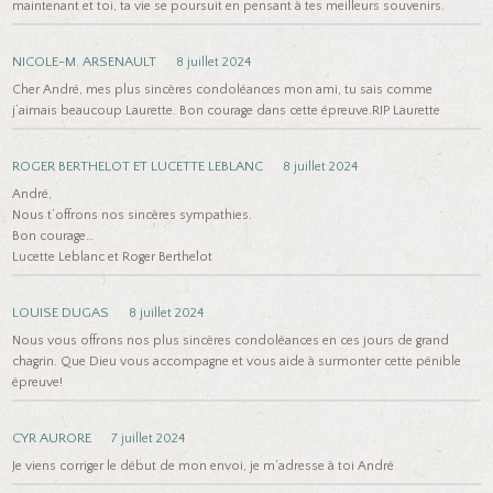
maintenant et toi, ta vie se poursuit en pensant à tes meilleurs souvenirs.
NICOLE-M. ARSENAULT
8 juillet 2024
Cher André, mes plus sincères condoléances mon ami, tu sais comme
j’aimais beaucoup Laurette. Bon courage dans cette épreuve.RIP Laurette
ROGER BERTHELOT ET LUCETTE LEBLANC
8 juillet 2024
André,
Nous t’offrons nos sincères sympathies.
Bon courage…
Lucette Leblanc et Roger Berthelot
LOUISE DUGAS
8 juillet 2024
Nous vous offrons nos plus sincères condoléances en ces jours de grand
chagrin. Que Dieu vous accompagne et vous aide à surmonter cette pénible
épreuve!
CYR AURORE
7 juillet 2024
Je viens corriger le début de mon envoi, je m’adresse à toi André