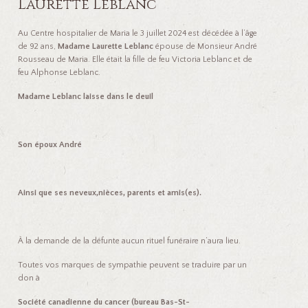
t
ail
p
b
se
sa
Laurette Leblanc
y
o
n
ge
Au Centre hospitalier de Maria le 3 juillet 2024 est décédée à l’âge
Li
o
ge
de 92 ans,
Madame Laurette Leblanc
épouse de Monsieur André
Rousseau de Maria. Elle était la fille de feu Victoria Leblanc et de
nk
k
r
feu Alphonse Leblanc.
Madame Leblanc laisse dans le deuil
Son époux André
Ainsi que ses neveux,nièces, parents et amis(es).
À la demande de la défunte aucun rituel funéraire n’aura lieu.
Toutes vos marques de sympathie peuvent se traduire par un
don à
Société canadienne du cancer (bureau Bas-St-