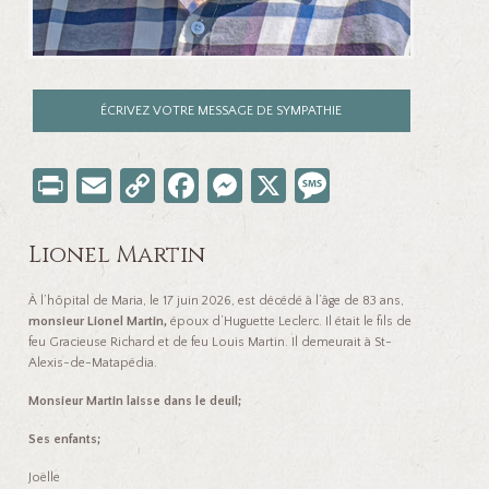
ÉCRIVEZ VOTRE MESSAGE DE SYMPATHIE
Pr
E
C
Fa
M
X
M
in
m
o
ce
es
es
t
ail
p
b
se
sa
Lionel Martin
y
o
n
ge
À l’hôpital de Maria, le 17 juin 2026, est décédé à l’âge de 83 ans,
Li
o
ge
monsieur Lionel Martin,
époux d’Huguette Leclerc. Il était le fils de
feu Gracieuse Richard et de feu Louis Martin. Il demeurait à St-
nk
k
r
Alexis-de-Matapédia.
Monsieur Martin laisse dans le deuil;
Ses enfants;
Jo
ë
lle