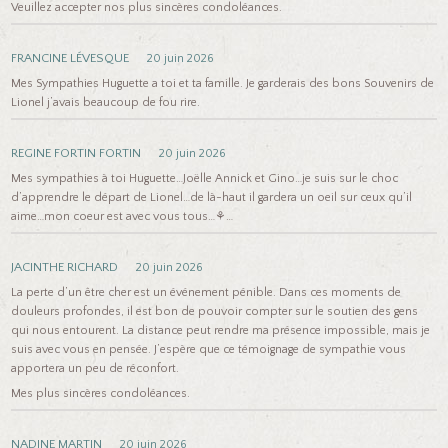
Veuillez accepter nos plus sincères condoléances.
FRANCINE LÉVESQUE
20 juin 2026
Mes Sympathies Huguette a toi et ta famille. Je garderais des bons Souvenirs de
Lionel j’avais beaucoup de fou rire.
REGINE FORTIN FORTIN
20 juin 2026
Mes sympathies à toi Huguette…Joëlle Annick et Gino…je suis sur le choc
d’apprendre le départ de Lionel…de là-haut il gardera un oeil sur ceux qu’il
aime…mon coeur est avec vous tous…⚘️…
JACINTHE RICHARD
20 juin 2026
La perte d’un être cher est un événement pénible. Dans ces moments de
douleurs profondes, il est bon de pouvoir compter sur le soutien des gens
qui nous entourent. La distance peut rendre ma présence impossible, mais je
suis avec vous en pensée. J’espère que ce témoignage de sympathie vous
apportera un peu de réconfort.
Mes plus sincères condoléances.
NADINE MARTIN
20 juin 2026