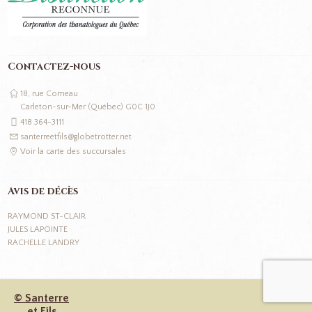
Contactez-nous
18, rue Comeau
Carleton-sur-Mer (Québec) G0C 1J0
418 364-3111
santerreetfils@globetrotter.net
Voir la carte des succursales
Avis de décès
RAYMOND ST-CLAIR
JULES LAPOINTE
RACHELLE LANDRY
© Santerre
et Fils