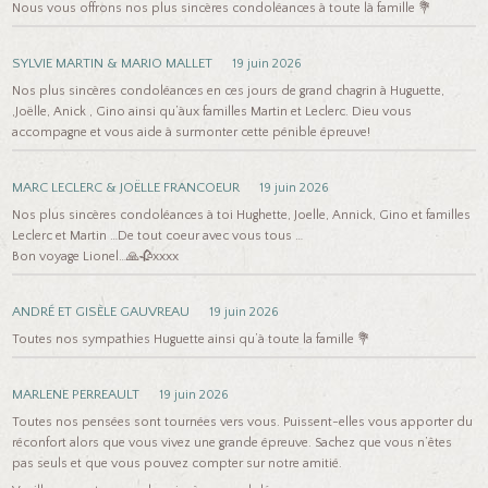
Nous vous offrons nos plus sincères condoléances à toute là famille 💐
SYLVIE MARTIN & MARIO MALLET
19 juin 2026
Nos plus sincères condoléances en ces jours de grand chagrin à Huguette,
,Joëlle, Anick , Gino ainsi qu’àux familles Martin et Leclerc. Dieu vous
accompagne et vous aide à surmonter cette pénible épreuve!
MARC LECLERC & JOËLLE FRANCOEUR
19 juin 2026
Nos plus sincères condoléances à toi Hughette, Joelle, Annick, Gino et familles
Leclerc et Martin …De tout coeur avec vous tous …
Bon voyage Lionel…🙏🥀xxxx
ANDRÉ ET GISÈLE GAUVREAU
19 juin 2026
Toutes nos sympathies Huguette ainsi qu’à toute la famille 💐
MARLENE PERREAULT
19 juin 2026
Toutes nos pensées sont tournées vers vous. Puissent-elles vous apporter du
réconfort alors que vous vivez une grande épreuve. Sachez que vous n’êtes
pas seuls et que vous pouvez compter sur notre amitié.