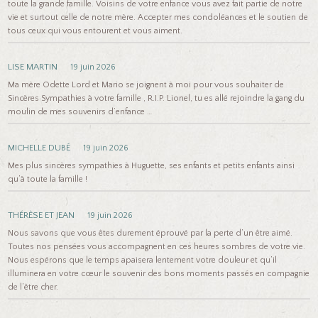
toute la grande famille. Voisins de votre enfance vous avez fait partie de notre
vie et surtout celle de notre mère. Accepter mes condoléances et le soutien de
tous ceux qui vous entourent et vous aiment.
LISE MARTIN
19 juin 2026
Ma mère Odette Lord et Mario se joignent à moi pour vous souhaiter de
Sincères Sympathies à votre famille , R.I.P. Lionel, tu es allé rejoindre la gang du
moulin de mes souvenirs d’enfance …
MICHELLE DUBÉ
19 juin 2026
Mes plus sincères sympathies à Huguette, ses enfants et petits enfants ainsi
qu’à toute la famille !
THÉRÈSE ET JEAN
19 juin 2026
Nous savons que vous êtes durement éprouvé par la perte d’un être aimé.
Toutes nos pensées vous accompagnent en ces heures sombres de votre vie.
Nous espérons que le temps apaisera lentement votre douleur et qu’il
illuminera en votre cœur le souvenir des bons moments passés en compagnie
de l’être cher.