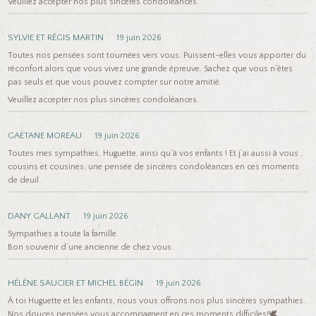
Veuillez accepter nos plus sincères condoléances.
SYLVIE ET RÉGIS MARTIN
19 juin 2026
Toutes nos pensées sont tournées vers vous. Puissent-elles vous apporter du
réconfort alors que vous vivez une grande épreuve. Sachez que vous n’êtes
pas seuls et que vous pouvez compter sur notre amitié.
Veuillez accepter nos plus sincères condoléances.
GAËTANE MOREAU
19 juin 2026
Toutes mes sympathies, Huguette, ainsi qu’à vos enfants ! Et j’ai aussi à vous ,
cousins et cousines, une pensée de sincères condoléances en ces moments
de deuil .
DANY GALLANT
19 juin 2026
Sympathies a toute la famille.
Bon souvenir d’une ancienne de chez vous.
HÉLÈNE SAUCIER ET MICHEL BÉGIN
19 juin 2026
À toi Huguette et les enfants, nous vous offrons nos plus sincères sympathies.
Nos douces pensées vous accompagnent en ces moments difficiles!🕊️