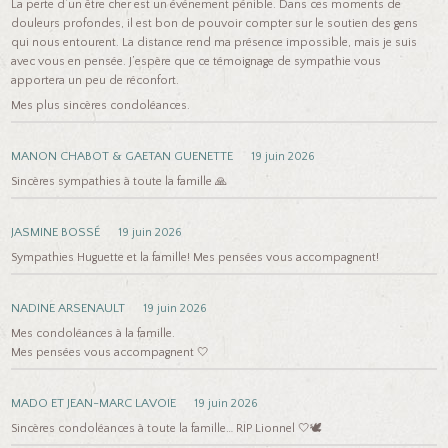
La perte d’un être cher est un événement pénible. Dans ces moments de
douleurs profondes, il est bon de pouvoir compter sur le soutien des gens
qui nous entourent. La distance rend ma présence impossible, mais je suis
avec vous en pensée. J’espère que ce témoignage de sympathie vous
apportera un peu de réconfort.
Mes plus sincères condoléances.
MANON CHABOT & GAETAN GUENETTE
19 juin 2026
Sincères sympathies à toute la famille 🙏
JASMINE BOSSÉ
19 juin 2026
Sympathies Huguette et la famille! Mes pensées vous accompagnent!
NADINE ARSENAULT
19 juin 2026
Mes condoléances à la famille.
Mes pensées vous accompagnent 🤍
MADO ET JEAN-MARC LAVOIE
19 juin 2026
Sincères condoléances à toute la famille… RIP Lionnel 🤍🕊