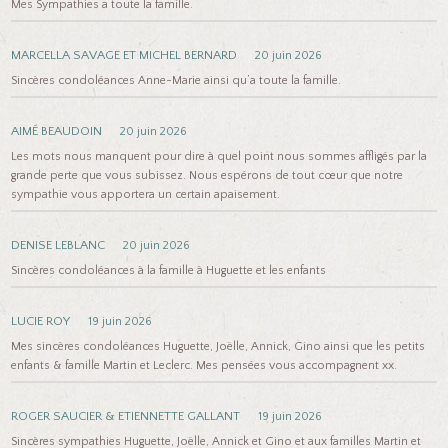
Mes Sympathies a toute la famille.
MARCELLA SAVAGE ET MICHEL BERNARD
20 juin 2026
Sincères condoléances Anne-Marie ainsi qu’a toute la famille.
AIMÉ BEAUDOIN
20 juin 2026
Les mots nous manquent pour dire à quel point nous sommes affligés par la
grande perte que vous subissez. Nous espérons de tout cœur que notre
sympathie vous apportera un certain apaisement.
DENISE LEBLANC
20 juin 2026
Sincères condoléances à la famille à Huguette et les enfants
LUCIE ROY
19 juin 2026
Mes sincères condoléances Huguette, Joëlle, Annick, Gino ainsi que les petits
enfants & famille Martin et Leclerc. Mes pensées vous accompagnent xx.
ROGER SAUCIER & ETIENNETTE GALLANT
19 juin 2026
Sincères sympathies Huguette, Joëlle, Annick et Gino et aux familles Martin et