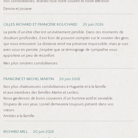
nos condoléances, recevez tout notre soutien et notre affection
Denise et Josiane
GILLES RICHARD ET FRANCENE BOUCHARD
20 juin 2026
La perte d’un être cher est un événement pénible. Dans ces moments de
douleurs profondes, il est bon de pouvoir compter sur le soutien des gens
qui nous entourent. La distance rend ma présence impossible, mais je suis
avec vous en pensée. J’espère que ce témoignage de sympathie vous
apportera un peu de réconfort.
Mes plus sincères condoléances.
FRANCINE ET MICHEL MARTIN
20 juin 2026
Nos plus chaleureuses condoléances à Huguette et à la famille
et aux membres des familles Martin et Leclerc.
Nous garderons de bons souvenirs d’un homme actif et serviable.
Disparu de vos yeux, Lionel demeurera toujours présent dans vos
cœurs.
Amitiés à la famille.
RICHARD MILL
20 juin 2026