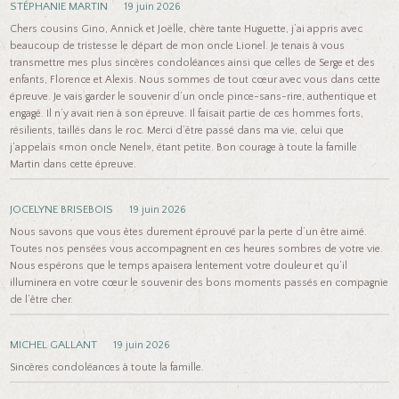
STÉPHANIE MARTIN
19 juin 2026
Chers cousins Gino, Annick et Joëlle, chère tante Huguette, j’ai appris avec
beaucoup de tristesse le départ de mon oncle Lionel. Je tenais à vous
transmettre mes plus sincères condoléances ainsi que celles de Serge et des
enfants, Florence et Alexis. Nous sommes de tout cœur avec vous dans cette
épreuve. Je vais garder le souvenir d’un oncle pince-sans-rire, authentique et
engagé. Il n’y avait rien à son épreuve. Il faisait partie de ces hommes forts,
résilients, taillés dans le roc. Merci d’être passé dans ma vie, celui que
j’appelais «mon oncle Nenel», étant petite. Bon courage à toute la famille
Martin dans cette épreuve.
JOCELYNE BRISEBOIS
19 juin 2026
Nous savons que vous êtes durement éprouvé par la perte d’un être aimé.
Toutes nos pensées vous accompagnent en ces heures sombres de votre vie.
Nous espérons que le temps apaisera lentement votre douleur et qu’il
illuminera en votre cœur le souvenir des bons moments passés en compagnie
de l’être cher.
MICHEL GALLANT
19 juin 2026
Sincères condoléances à toute la famille.