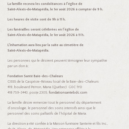
La famille recevra les condoléances à l’église de
Saint‑Alexis‑de‑Matapédia, le 1er août 2026 à compter de 9 h.
Les heures de visite sont de 9h à 11 h.
Les funérailles seront célébrées en l’église de
Saint‑Alexis‑de‑Matapédia, le 1er août 2026 à 11 h.
L’inhumation aura lieu par la suite au cimetière de
Saint‑Alexis‑de‑Matapédia.
Les personnes qui le désirent peuvent témoigner leur sympathie
par un don à;
Fondation Santé Baie-des-Chaleurs
CISSS de la Gaspésie-Réseau local de la Baie-des-Chaleurs
419, boulevard Perron, Maria (Québec) G0C 1Y0
418 759-3443, poste 2305,
fondationsantebdc.com
La famille désire remercier tout le personnel du département
d’oncologie, le personnel des soins intensifs ainsi que le
personnel des soins palliatifs de l’hôpital de Maria.
La direction a été confiée à la Maison funéraire Santerre et fils Inc.,