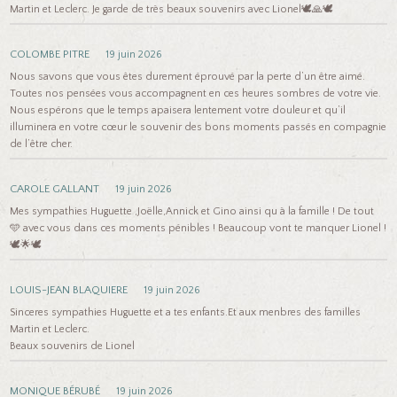
Martin et Leclerc. Je garde de très beaux souvenirs avec Lionel🕊️🙏🕊️
COLOMBE PITRE
19 juin 2026
Nous savons que vous êtes durement éprouvé par la perte d’un être aimé.
Toutes nos pensées vous accompagnent en ces heures sombres de votre vie.
Nous espérons que le temps apaisera lentement votre douleur et qu’il
illuminera en votre cœur le souvenir des bons moments passés en compagnie
de l’être cher.
CAROLE GALLANT
19 juin 2026
Mes sympathies Huguette ,Joëlle,Annick et Gino ainsi qu à la famille ! De tout
🩵 avec vous dans ces moments pénibles ! Beaucoup vont te manquer Lionel !
🕊️🌟🕊️
LOUIS-JEAN BLAQUIERE
19 juin 2026
Sinceres sympathies Huguette et a tes enfants.Et aux menbres des familles
Martin et Leclerc.
Beaux souvenirs de Lionel
MONIQUE BÉRUBÉ
19 juin 2026