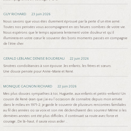
GUY RICHARD
23 juin 2026
Nous savons que vous êtes durement éprouvé par la perte d’un être aimé.
Toutes nos pensées vous accompagnent en ces heures sombres de votre vie.
Nous espérons que le temps apaisera lentement votre douleur et qu’il
illuminera en votre cœur le souvenir des bons moments passés en compagnie
de l’être cher.
GERALD LEBLANC DENISE BOUDREAU
22 juin 2026
Sincères condoléances à son épouse ,les enfants, les frères et sœurs.
Une douce pensée pour Anne-Marie et René.
MONIQUE GAGNON RICHARD
22 juin 2026
Mes plus douces sympathies à toi, Huguette, aux enfants et petits-enfants! Un
cousin de René-Jean que j’ai eu l’occasion de connaître depuis mon arrivée
dans le milieu en 1971-2, je garde le souvenir de plusieurs rencontres familiales
au fil des années où sa voix et son rire déclenchaient des sourires! Même si les
dernières années ont été plus difficiles, il continuait sa route avec force et
courage…De là-haut, il saura vous aider …