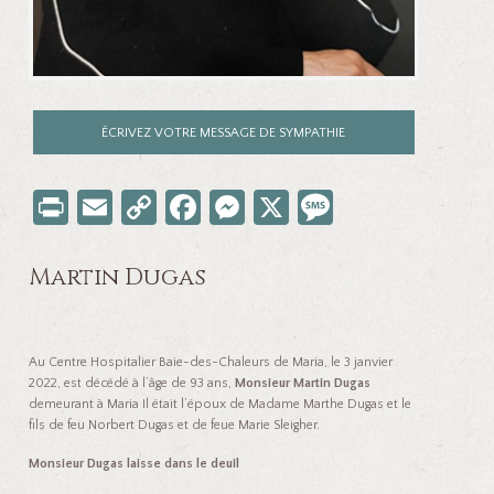
ÉCRIVEZ VOTRE MESSAGE DE SYMPATHIE
Pr
E
C
Fa
M
X
M
in
m
o
ce
es
es
t
ail
p
b
se
sa
Martin Dugas
y
o
n
ge
Li
o
ge
Au Centre Hospitalier Baie-des-Chaleurs de Maria, le 3 janvier
nk
k
r
2022, est décédé à l’âge de 93 ans,
Monsieur Martin Dugas
demeurant à Maria Il était l’époux de Madame Marthe Dugas et le
fils de feu Norbert Dugas et de feue Marie Sleigher.
Monsieur Dugas laisse dans le deuil