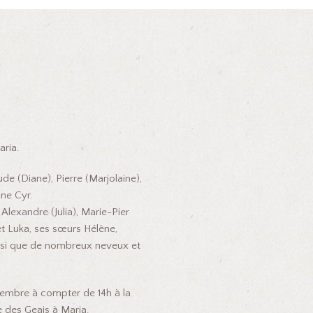
ria.
ude (Diane), Pierre (Marjolaine),
ine Cyr.
 Alexandre (Julia), Marie-Pier
 et Luka, ses sœurs Hélène,
ainsi que de nombreux neveux et
cembre à compter de 14h à la
ue des Geais à Maria.