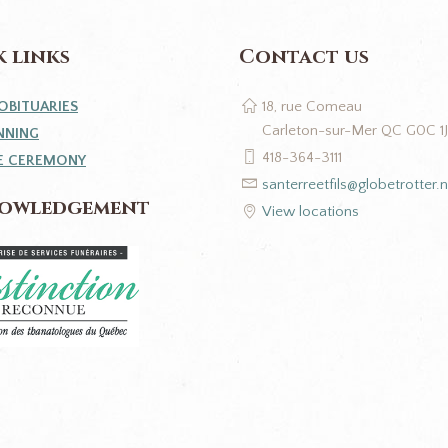
 links
Contact us
OBITUARIES
18, rue Comeau
Carleton-sur-Mer QC G0C 1
NNING
418-364-3111
E CEREMONY
santerreetfils@globetrotter.n
owledgement
View locations