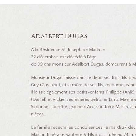
Adalbert DUGAS
A la Résidence St-Joseph de Maria le
22 décembre, est décédé à l’âge
de 90 ans monsieur Adalbert Dugas, demeurant à Ma
Monsieur Dugas laisse dans le deuil, ses trois fils Cla
Guy (Guylaine), et la mère de ses fils, madame Jeann
Il laisse également ses petits-enfants Philippe (Anik),
(Daniel) et Vickie, ses arrières petits-enfants Maëlle
Simonne, Laurette, Jeanne d’Arc, son frère Martin, 
nièces.
La famille recevra les condoléances, le mardi 27 dé
Maison funéraire Santerre & Fils inc., située au 24, r