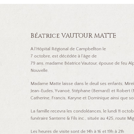
Béatrice VAUTOUR MATTE
A l’Hôpital Régional de Campbellton le
7 octobre, est décédée à l’âge de
79 ans, madame Béatrice Vautour, épouse de feu A
Nouvelle.
Madame Matte laisse dans le deuil ses enfants; Mireil
Jean-Eudes, Yvanoë, Stéphane (Bernard) et Robert (M
Catherine, Francis, Karyne et Dominique ainsi que son 
La famille recevra les condoléances, le lundi 11 oct
funéraire Santerre & Fils inc., située au 425, route M
Les heures de visite sont de 14h à 16 et 19h à 21h