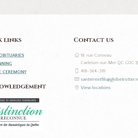
 links
Contact us
OBITUARIES
18, rue Comeau
Carleton-sur-Mer QC G0C 1
NNING
418-364-3111
E CEREMONY
santerreetfils@globetrotter.n
owledgement
View locations