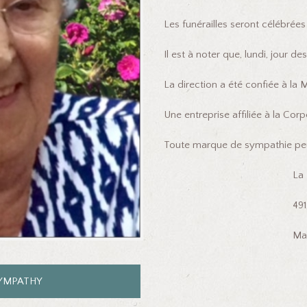
Les funérailles seront célébrées 
Il est à noter que, lundi, jour des
La direction a été confiée à la M
Une entreprise affiliée à la Co
Toute marque de sympathie peut
La Résidence St-Jo
491, Per
Maria (Québec
SYMPATHY