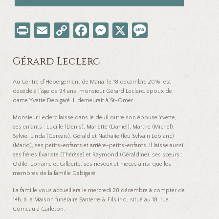
Pr
E
C
Fa
M
X
M
in
m
o
ce
es
es
t
ail
p
b
se
sa
Gérard Leclerc
y
o
n
ge
Au Centre d’Hébergement de Maria, le 18 décembre 2016, est
Li
o
ge
décédé à l’âge de 94 ans, monsieur Gérard Leclerc, époux de
dame Yvette Debigaré. Il demeurait à St-Omer.
nk
k
r
Monsieur Leclerc laisse dans le deuil outre son épouse Yvette,
ses enfants : Lucille (Denis), Mariette (Daniel), Marthe (Michel),
Sylvie, Linda (Gervais), Gérald et Nathalie (feu Sylvain Leblanc)
(Mario), ses petits-enfants et arrière-petits-enfants. Il laisse aussi
ses frères Évariste (Thérèse) et Raymond (Géraldine), ses sœurs :
Odile, Lorraine et Gilberte, ses neveux et nièces ainsi que les
membres de la famille Debigaré.
La famille vous accueillera le mercredi 28 décembre à compter de
14h, à la Maison funéraire Santerre & Fils inc., situé au 18, rue
Comeau à Carleton.