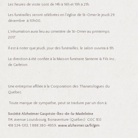
Les heures de visite sont de 14h à 16h et 19h à 21h.
Les funérailles seront célébrées en l’église de St-Omer le jeudi 29
décembre à 10h00,
L’inhumation aura lieu au cimetière de St-Omer au printemps
2017.
Il est à noter que jeudi, jour des funérailles, le salon ouvrira à 9h.
La direction à été confiée à la Maison funéraire Santerre & Fils Inc.,
de Carleton.
Une entreprise affiliée à la Corporation des Thanatologues du
Québec.
Toute marque de sympathie, peut se traduire par un don à:
Société Alzheimer Gaspésie–Îles-de-la-Madeleine
114, avenue Louisbourg, Bonaventure (Québec) G0C 1E0
418 534-1313, 1 888 380-4959,
www.alzheimer.ca/fr/gim