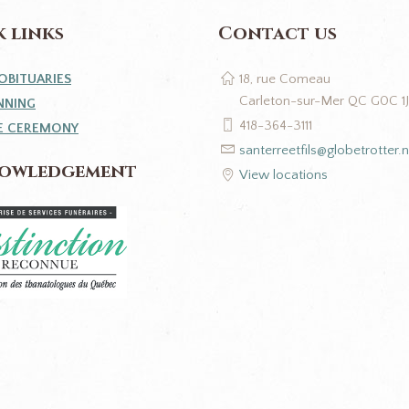
 links
Contact us
OBITUARIES
18, rue Comeau
Carleton-sur-Mer QC G0C 1
NNING
418-364-3111
E CEREMONY
santerreetfils@globetrotter.n
owledgement
View locations