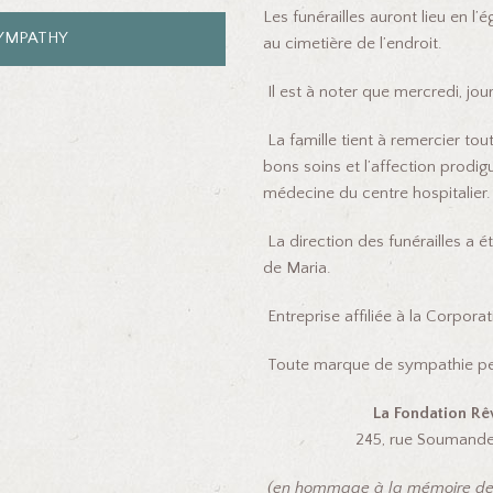
Les funérailles auront lieu en l’
SYMPATHY
au cimetière de l’endroit.
Il est à noter que mercredi, jour
La famille tient à remercier to
bons soins et l’affection prodi
médecine du centre hospitalier.
La direction des funérailles a ét
de Maria.
Entreprise affiliée à la Corpor
Toute marque de sympathie peut
La Fondation Rê
245, rue Soumande, bure
(en hommage à la mémoire de sa