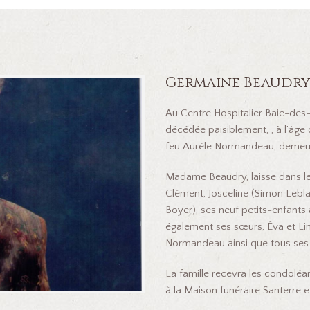
Germaine Beaudr
Au Centre Hospitalier Baie-des-
décédée paisiblement, , à l’âg
feu Aurèle Normandeau, demeur
Madame Beaudry, laisse dans le 
Clément, Josceline (Simon Leblanc
Boyer), ses neuf petits-enfants a
également ses sœurs, Éva et Lin
Normandeau ainsi que tous ses
La famille recevra les condoléan
à la Maison funéraire Santerre et