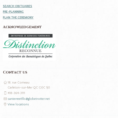
SEARCH OBITUARIES
PRE-PLANNING
PLAN THE CEREMONY
Acknowledgement
Contact us
18, rue Comeau
Carleton-sur-Mer QC G0C 1J0
418-364-3111
santerreetfils@globetrotter.net
View locations