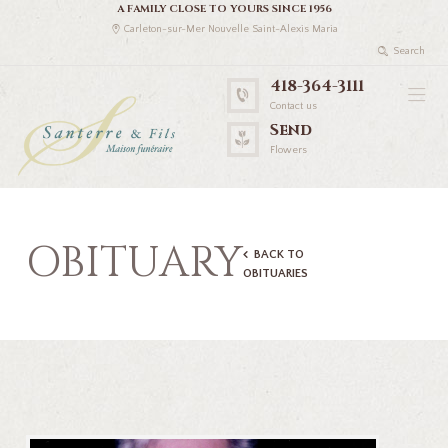
A FAMILY CLOSE TO YOURS SINCE 1956
Carleton-sur-Mer Nouvelle Saint-Alexis Maria
418-364-3111
Contact us
Send
Flowers
OBITUARY
BACK TO
OBITUARIES