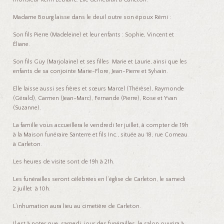
nk
k
r
Madame Bourg laisse dans le deuil outre son époux Rémi :
Son fils Pierre (Madeleine) et leur enfants : Sophie, Vincent et
Éliane.
Son fils Guy (Marjolaine) et ses filles Marie et Laurie, ainsi que les
enfants de sa conjointe Marie-Flore, Jean-Pierre et Sylvain.
Elle laisse aussi ses frères et sœurs Marcel (Thérèse), Raymonde
(Gérald), Carmen (Jean-Marc), Fernande (Pierre), Rose et Yvan
(Suzanne).
La famille vous accueillera le vendredi 1er juillet, à compter de 19h
à la Maison funéraire Santerre et fils Inc., située au 18, rue Comeau
à Carleton.
Les heures de visite sont de 19h à 21h.
Les funérailles seront célébrées en l’église de Carleton, le samedi
2 juillet à 10h.
L’inhumation aura lieu au cimetière de Carleton.
Il est à noter que, samedi, jour des funérailles, le salon ouvrira à