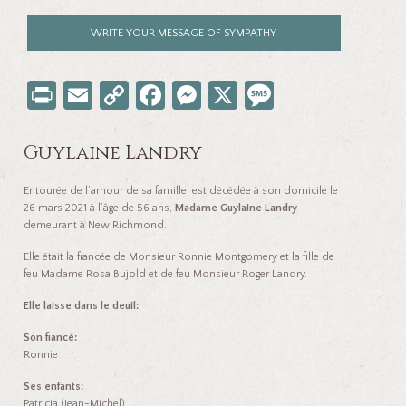
WRITE YOUR MESSAGE OF SYMPATHY
Pr
E
C
Fa
M
X
M
in
m
o
ce
es
es
t
ail
p
b
se
sa
Guylaine Landry
y
o
n
ge
Entourée de l’amour de sa famille, est décédée à son domicile le
Li
o
ge
26 mars 2021 à l’âge de 56 ans,
Madame Guylaine Landry
demeurant à New Richmond.
nk
k
r
Elle était la fiancée de Monsieur Ronnie Montgomery et la fille de
feu Madame Rosa Bujold et de feu Monsieur Roger Landry.
Elle laisse dans le deuil:
Son fiancé:
Ronnie
Ses enfants:
Patricia (Jean-Michel)