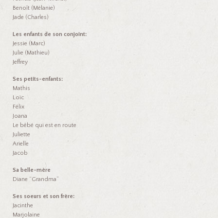
Benoît (Mélanie)
Jade (Charles)
Les enfants de son conjoint:
Jessie (Marc)
Julie (Mathieu)
Jeffrey
Ses petits-enfants:
Mathis
Loïc
Félix
Joana
Le bébé qui est en route
Juliette
Arielle
Jacob
Sa belle-mère
Diane “Grandma”
Ses soeurs et son frère:
Jacinthe
Marjolaine