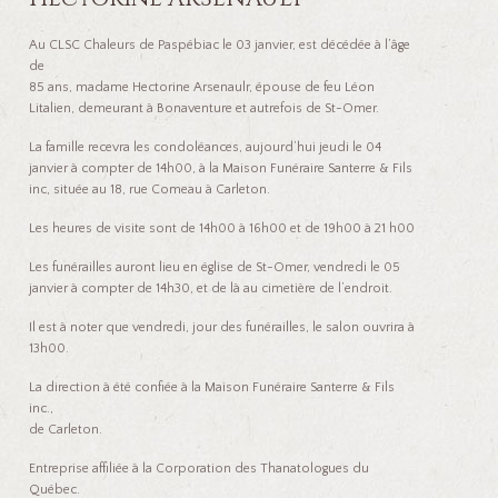
Au CLSC Chaleurs de Paspébiac le 03 janvier, est décédée à l’âge
de
85 ans, madame Hectorine Arsenaulr, épouse de feu Léon
Litalien, demeurant à Bonaventure et autrefois de St-Omer.
La famille recevra les condoléances, aujourd’hui jeudi le 04
janvier à compter de 14h00, à la Maison Funéraire Santerre & Fils
inc, située au 18, rue Comeau à Carleton.
Les heures de visite sont de 14h00 à 16h00 et de 19h00 à 21 h00
Les funérailles auront lieu en église de St-Omer, vendredi le 05
janvier à compter de 14h30, et de là au cimetière de l’endroit.
Il est à noter que vendredi, jour des funérailles, le salon ouvrira à
13h00.
La direction à été confiée à la Maison Funéraire Santerre & Fils
inc.,
de Carleton.
Entreprise affiliée à la Corporation des Thanatologues du
Québec.