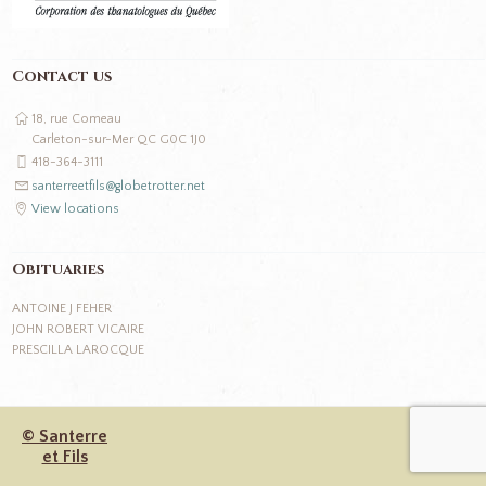
Contact us
18, rue Comeau
Carleton-sur-Mer QC G0C 1J0
418-364-3111
santerreetfils@globetrotter.net
View locations
Obituaries
ANTOINE J FEHER
JOHN ROBERT VICAIRE
PRESCILLA LAROCQUE
© Santerre
et Fils