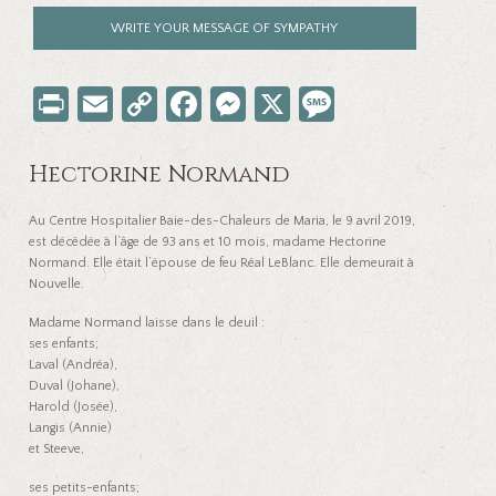
WRITE YOUR MESSAGE OF SYMPATHY
Pr
E
C
Fa
M
X
M
in
m
o
ce
es
es
t
ail
p
b
se
sa
Hectorine Normand
y
o
n
ge
Au Centre Hospitalier Baie-des-Chaleurs de Maria, le 9 avril 2019,
Li
o
ge
est décédée à l’âge de 93 ans et 10 mois, madame Hectorine
Normand. Elle était l’épouse de feu Réal LeBlanc. Elle demeurait à
nk
k
r
Nouvelle.
Madame Normand laisse dans le deuil :
ses enfants;
Laval (Andréa),
Duval (Johane),
Harold (Josée),
Langis (Annie)
et Steeve,
ses petits-enfants;