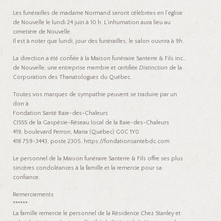
Les funérailles de madame Normand seront célébrées en l’église
de Nouvelle le lundi 24 juin à 10 h. L’inhumation aura lieu au
cimetière de Nouvelle.
Il est à noter que lundi, jour des funérailles, le salon ouvrira à 9h.
La direction a été confiée à la Maison funéraire Santerre & Fils inc.,
de Nouvelle, une entreprise membre et certifiée
Distinction
de la
Corporation des Thanatologues du Québec.
Toutes vos marques de sympathie peuvent se traduire par un
don à
Fondation Santé Baie-des-Chaleurs
CISSS de la Gaspésie-Réseau local de la Baie-des-Chaleurs
419, boulevard Perron, Maria (Québec) G0C 1Y0
418 759-3443, poste 2305, https://fondationsantebdc.com
Le personnel de la Maison funéraire Santerre & Fils offre ses plus
sincères condoléances à la famille et la remercie pour sa
confiance.
Remerciements
******
La famille remercie le personnel de la Résidence Chez Stanley et