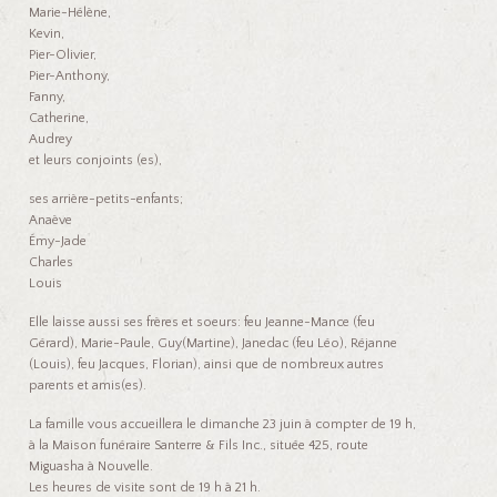
Marie-Hélène,
Kevin,
Pier-Olivier,
Pier-Anthony,
Fanny,
Catherine,
Audrey
et leurs conjoints (es),
ses arrière-petits-enfants;
Anaève
Émy-Jade
Charles
Louis
Elle laisse aussi ses frères et soeurs: feu Jeanne-Mance (feu
Gérard), Marie-Paule, Guy(Martine), Janedac (feu Léo), Réjanne
(Louis), feu Jacques, Florian), ainsi que de nombreux autres
parents et amis(es).
La famille vous accueillera le dimanche 23 juin à compter de 19 h,
à la Maison funéraire Santerre & Fils Inc., située 425, route
Miguasha à Nouvelle.
Les heures de visite sont de 19 h à 21 h.