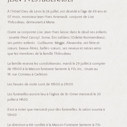
À l’Hôtel Dieu de Lévis le 26 juillet, est décédé à l’âge de 69 ans et
07 mois, monsieur Jean-Yves Arsenault, conjoint de Lise
Thibodeau, demeurant à Maria.
Outre sa conjointe Lise, Jean-Yves laisse dans le deuil ses enfants
: Jovette (Paul Caissy), Sonia, Éric Leblanc (Odette Normandeau),
ses petits-enfants : Guillaume, Meggie, Alexandra, ses frère et
sœurs, beaux-frères, belles-sœurs, ses neveux et nièces ainsi
que les membres de la famille Thibodeau.
La famille recevra les condoléances, mardi le 29 juillet à compter
de 19h00 à la Maison funéraire Santerre & Fils inc., située au
18, rue Comeau à Carleton.
Les heures de visite sont de 19h00 à 21h00
Les funérailles auront lieu à l’église de St-Omer mercredi le 30
juillet à 14h30.
Il est à noter que mercredi jour des funérailles, le salon ouvrira à
13h00
La direction a été confiée à la Maison Funéraire Santerre & Fils