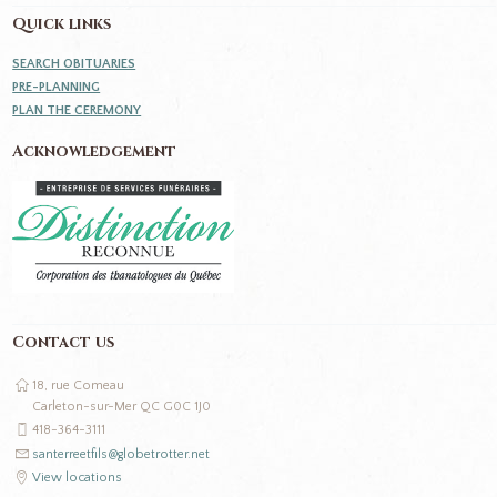
Quick links
SEARCH OBITUARIES
PRE-PLANNING
PLAN THE CEREMONY
Acknowledgement
Contact us
18, rue Comeau
Carleton-sur-Mer QC G0C 1J0
418-364-3111
santerreetfils@globetrotter.net
View locations