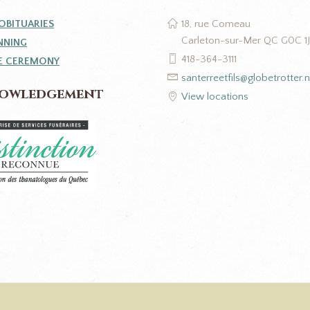
OBITUARIES
18, rue Comeau
Carleton-sur-Mer QC G0C 1
NNING
418-364-3111
E CEREMONY
santerreetfils@globetrotter.n
owledgement
View locations