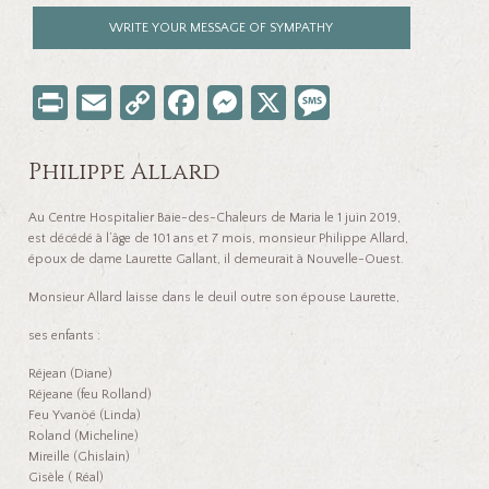
WRITE YOUR MESSAGE OF SYMPATHY
Pr
E
C
Fa
M
X
M
in
m
o
ce
es
es
t
ail
p
b
se
sa
Philippe Allard
y
o
n
ge
Au Centre Hospitalier Baie-des-Chaleurs de Maria le 1 juin 2019,
Li
o
ge
est décédé à l’âge de 101 ans et 7 mois, monsieur Philippe Allard,
époux de dame Laurette Gallant, il demeurait à Nouvelle-Ouest.
nk
k
r
Monsieur Allard laisse dans le deuil outre son épouse Laurette,
ses enfants :
Réjean (Diane)
Réjeane (feu Rolland)
Feu Yvanöé (Linda)
Roland (Micheline)
Mireille (Ghislain)
Gisèle ( Réal)