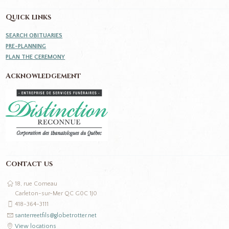
Quick links
SEARCH OBITUARIES
PRE-PLANNING
PLAN THE CEREMONY
Acknowledgement
Contact us
18, rue Comeau
Carleton-sur-Mer QC G0C 1J0
418-364-3111
santerreetfils@globetrotter.net
View locations