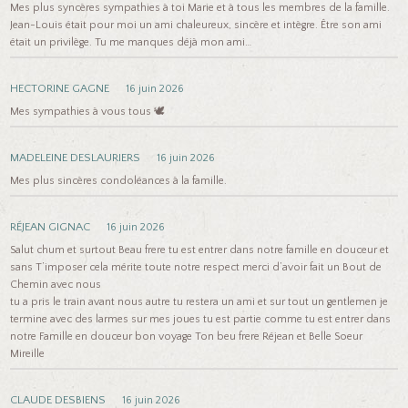
Mes plus syncères sympathies à toi Marie et à tous les membres de la famille.
Jean-Louis était pour moi un ami chaleureux, sincère et intègre. Être son ami
était un privilège. Tu me manques déjà mon ami…
HECTORINE GAGNE
16 juin 2026
Mes sympathies à vous tous 🕊️
MADELEINE DESLAURIERS
16 juin 2026
Mes plus sincères condoléances à la famille.
RÉJEAN GIGNAC
16 juin 2026
Salut chum et surtout Beau frere tu est entrer dans notre famille en douceur et
sans T’imposer cela mérite toute notre respect merci d’avoir fait un Bout de
Chemin avec nous
tu a pris le train avant nous autre tu restera un ami et sur tout un gentlemen je
termine avec des larmes sur mes joues tu est partie comme tu est entrer dans
notre Famille en douceur bon voyage Ton beu frere Réjean et Belle Soeur
Mireille
CLAUDE DESBIENS
16 juin 2026