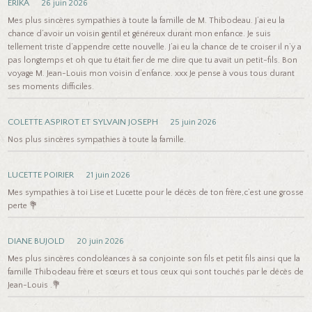
ERIKA
26 juin 2026
Mes plus sincères sympathies à toute la famille de M. Thibodeau. J’ai eu la
chance d’avoir un voisin gentil et généreux durant mon enfance. Je suis
tellement triste d’appendre cette nouvelle. J’ai eu la chance de te croiser il n’y a
pas longtemps et oh que tu était fier de me dire que tu avait un petit-fils. Bon
voyage M. Jean-Louis mon voisin d’enfance. xxx Je pense à vous tous durant
ses moments difficiles.
COLETTE ASPIROT ET SYLVAIN JOSEPH
25 juin 2026
Nos plus sincères sympathies à toute la famille.
LUCETTE POIRIER
21 juin 2026
Mes sympathies à toi Lise et Lucette pour le décès de ton frère,c’est une grosse
perte 💐
DIANE BUJOLD
20 juin 2026
Mes plus sincères condoléances à sa conjointe son fils et petit fils ainsi que la
famille Thibodeau frère et sœurs et tous ceux qui sont touchés par le décès de
Jean-Louis .💐