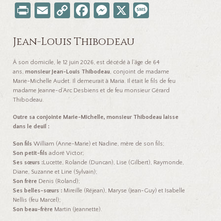
Pr
E
C
Fa
M
X
M
in
m
o
ce
es
es
t
ail
p
b
se
sa
Jean-Louis Thibodeau
y
o
n
ge
À son domicile, le 12 juin 2026, est décédé à l’âge de 64
Li
o
ge
ans,
monsieur Jean-Louis Thibodeau
, conjoint de madame
Marie-Michelle Audet. Il demeurait à Maria. Il était le fils de feu
nk
k
r
madame Jeanne-d’Arc Desbiens et de feu monsieur Gérard
Thibodeau.
Outre sa conjointe Marie-Michelle, monsieur Thibodeau laisse
dans le deuil :
Son fils
William (Anne-Marie) et Nadine, mère de son fils;
Son petit-fils
adoré Victor;
Ses sœurs :
Lucette, Rolande (Duncan), Lise (Gilbert), Raymonde,
Diane, Suzanne et Line (Sylvain);
Son frère
Denis (Roland);
Ses belles-sœurs :
Mireille (Réjean), Maryse (Jean-Guy) et Isabelle
Nellis (feu Marcel);
Son beau-frère
Martin (Jeannette).