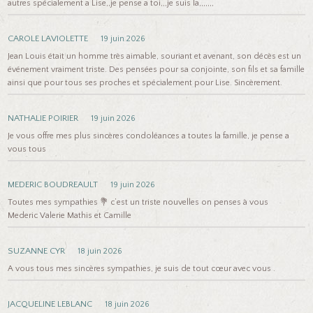
autres spécialement a Lise,,je pense a toi,,,je suis la,,,,,,,
CAROLE LAVIOLETTE
19 juin 2026
Jean Louis était un homme très aimable, souriant et avenant, son décès est un
événement vraiment triste. Des pensées pour sa conjointe, son fils et sa famille
ainsi que pour tous ses proches et spécialement pour Lise. Sincèrement.
NATHALIE POIRIER
19 juin 2026
Je vous offre mes plus sincères condoléances a toutes la famille, je pense a
vous tous
MEDERIC BOUDREAULT
19 juin 2026
Toutes mes sympathies 💐 c’est un triste nouvelles on penses à vous
Mederic Valerie Mathis et Camille
SUZANNE CYR
18 juin 2026
A vous tous mes sincères sympathies, je suis de tout cœur avec vous .
JACQUELINE LEBLANC
18 juin 2026