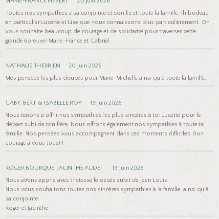
MARIE-FRANCE HÉBERT
20 juin 2026
Toutes nos sympathies à sa conjointe et son fis et toute la famille Thibodeau
en particulier Lucette et Lise que nous connaissons plus particulièrement. On
vous souhaite beaucoup de courage et de solidarité pour traverser cette
grande épreuve! Marie-France et Gabriel
NATHALIE THERRIEN
20 juin 2026
Mes pensées les plus douces pour Marie-Michelle ainsi qu’à toute la famille.
GABY, BERT & ISABELLE ROY
19 juin 2026
Nous tenons à offrir nos sympathies les plus sincères à toi Lucette pour le
départ subi de ton frère. Nous offrons également nos sympathies à toute ta
famille. Nos pensées vous accompagnent dans ces moments difficiles. Bon
courage â vous tous! !
ROGER BOURQUE, JACINTHE AUDET
19 juin 2026
Nous avons appris avec tristesse le décès subit de Jean Louis,
Nous vous souhaitons toutes nos sincères sympathies à la famille, ainsi qu’à
sa conjointe.
Roger et Jacinthe