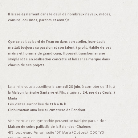
Il laisse également dans le deuil de nombreux neveux, nièces,
cousins, cousines, parents et ami(e)s.
Que ce soit au bord de l’eau ou dans son atelier, Jean-Louis
mettait toujours sa passion et son talent à profit. Habile de ses
mains et homme de grand cœur, il pouvait transformer une
simple idée en réalisation concrète et laisser sa marque dans
chacun de ses projets.
La famille vous accueillera le
samedi 20 juin
, à compter de
13 h,
à
la
Maison funéraire Santerre et Fils
, située au
24, rue des Geais, à
Maria
Les visites auront lieu de 13 h à 16 h.
L’inhumation aura lieu au cimetière de l’endroit.
Vos marques de sympathie peuvent se traduire par un don:
Maison de soins palliatifs de la Baie-des-Chaleurs
473, boulevard Perron, suite 107, Maria (Québec) G0C 1Y0