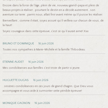
Encore dans la force de l’âge, plein de vie, nouveau grand-papa et plein de
beaux projets à réaliser , pourtant le destin en a décidé autrement , son
aventure sur terre , parmi nous, allait finir avant même qu’il puisse les réaliser.
Bienveillant , comme il était, soyez assuré qu’il veillera sur chacun de vous, de
la haut!
Soyez courageux dans cette épreuve, c’est ce qu’il aurait aimé! Xxx
BRUNO ET DOMINIQUE
16 juin 2026
Toutes nos sympathies à Marie-Michèle et la famille Thibodeau.
ETIENNE AUDET
16 juin 2026
Mes condoléances aux familles c’est triste de partir si jeune.
HUGUETTE DUGAS
16 juin 2026
. sincères condoléances en ces jours de grand chagrin. Que Dieu vous
accompagne et vous aide à surmonter cette pénible épreuve!
MONIQUE GAGNON
16 juin 2026