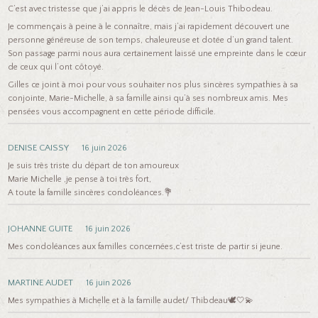
C’est avec tristesse que j’ai appris le décès de Jean-Louis Thibodeau.
Je commençais à peine à le connaître, mais j’ai rapidement découvert une
personne généreuse de son temps, chaleureuse et dotée d’un grand talent.
Son passage parmi nous aura certainement laissé une empreinte dans le cœur
de ceux qui l’ont côtoyé.
Gilles ce joint à moi pour vous souhaiter nos plus sincères sympathies à sa
conjointe, Marie-Michelle, à sa famille ainsi qu’à ses nombreux amis. Mes
pensées vous accompagnent en cette période difficile.
DENISE CAISSY
16 juin 2026
Je suis très triste du départ de ton amoureux
Marie Michelle ,je pense à toi très fort,
A toute la famille sincères condoléances.💐
JOHANNE GUITE
16 juin 2026
Mes condoléances aux familles concernées,c’est triste de partir si jeune.
MARTINE AUDET
16 juin 2026
Mes sympathies à Michelle et à la famille audet/ Thibdeau🕊🤍💫