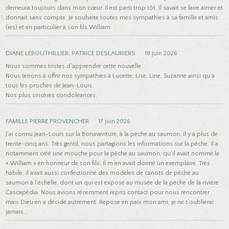
demeura toujours dans mon cœur. Il est parti trop tôt. Il savait se faire aimer et
donnait sans compte. Je souhaite toutes mes sympathies à sa famille et amis
(ies) et en particulier à son fils William.
DIANE LEBOUTHILLIER, PATRICE DESLAURIERS
18 juin 2026
Nous sommes tristes d’apprendre cette nouvelle.
Nous tenons à offrir nos sympathies à Lucette, Lise, Line, Suzanne ainsi qu’à
tous les proches de Jean-Louis.
Nos plus sincères condoléances.
FAMILLE PIERRE PROVENCHER
17 juin 2026
J’ai connu Jean-Louis sur la Bonaventure, à la pêche au saumon, il y a plus de
trente-cinq ans. Très gentil, nous partagions les informations sur la pêche. Il a
notamment créé une mouche pour la pêche au saumon, qu’il avait nommé la
« William » en honneur de son fils. Il m’en avait donné un exemplaire. Très
habile, il avait aussi confectionné des modèles de canots de pêche au
saumon à l’échelle, dont un qui est exposé au musée de la pêche de la rivière
Cascapédia. Nous avions récemment repris contact pour nous rencontrer
mais Dieu en a décidé autrement. Repose en paix mon ami, je ne t’oublierai
jamais…