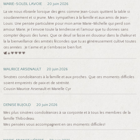
MARIE-SOLEIL LAVOIE
20 juin 2026
La vie nous ébranle lorsque des gens comme Jean-Louis quittent la table si
soudainement et si jeune. Mes sympathies à la famille et aux amis de Jean-
Louis. Une pensée particulière pour mon amie Marie-Michelle qui perd son
amour. Marie, je t’envoie toute la tendresse et l’amour que tu donnes sans
compter depuis des lunes. Que ce deuil se fasse en douceur dans la chaleur et
la la bienveillance des amitiés fécondes que tu as généreusement cultivé toutes
ces années . Je t’aime et je t’embrasse bien fort.
🕊️☀️💗💗💗💗
MAURICE ARSENAULT
20 juin 2026
Sincères condoléances à la famille et aux proches. Que ces moments difficiles
soient empreints de paix et de sérénité.
Cousin Maurice Arsenault et Marielle Cyr
DENISE BUJOLD
20 juin 2026
Mes plus sincères condoléances à sa conjointe et à tous les membres de la
famille Thibodeau.
Mes pensées vous accompagnent en ces moments difficiles!