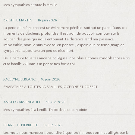
Mes sympathies à toute la famille
BRIGITTE MARTIN
16 juin 2026
La perte d’un être cher est un événement pénible, surtout un papa. Dans ces
moments de douleurs profondes, il est bon de pouvoir compter sur le
soutien des gens qui nous entourent. La distance rend ma présence
impossible, mais je suis avec toi en pensée. J’espère que ce témoignage de
sympathie t’apportera un peu de réconfort.
De la part de tous tes anciens collègues, nos plus sincères condoléances à toi
et ta famille William. On pense très fort à toi.
JOCELYNE LEBLANC
16 juin 2026
SYMPATHIES À TOUTES LA FAMILLES JOCELYNE ET ROBERT
ANGELO ARSENEAULT
16 juin 2026
Mes sympathies à la famille Thibodeau et conjointe
PIERRETTE PIERRETTE
16 juin 2026
Les mots nous manquent pour dire à quel point nous sommes affligés par la