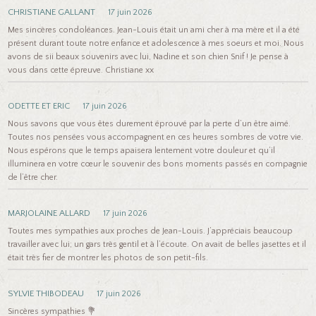
CHRISTIANE GALLANT
17 juin 2026
Mes sincères condoléances. Jean-Louis était un ami cher à ma mère et il a été
présent durant toute notre enfance et adolescence à mes soeurs et moi. Nous
avons de sii beaux souvenirs avec lui, Nadine et son chien Snif ! Je pense à
vous dans cette épreuve. Christiane xx
ODETTE ET ERIC
17 juin 2026
Nous savons que vous êtes durement éprouvé par la perte d’un être aimé.
Toutes nos pensées vous accompagnent en ces heures sombres de votre vie.
Nous espérons que le temps apaisera lentement votre douleur et qu’il
illuminera en votre cœur le souvenir des bons moments passés en compagnie
de l’être cher.
MARJOLAINE ALLARD
17 juin 2026
Toutes mes sympathies aux proches de Jean-Louis. J’appréciais beaucoup
travailler avec lui; un gars très gentil et à l’écoute. On avait de belles jasettes et il
était très fier de montrer les photos de son petit-fils.
SYLVIE THIBODEAU
17 juin 2026
Sincères sympathies 💐