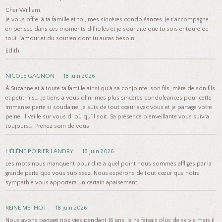
Cher William,
Je vous offre, à ta famille et toi, mes sincères condoléances. Je t’accompagne
en pensée dans ces moments difficiles et je souhaite que tu sois entouré de
tout l’amour et du soutien dont tu auras besoin.
Edith
NICOLE GAGNON
18 juin 2026
À Suzanne et à toute ta famille ainsi qu’à sa conjointe, son fils, mère de son fils
et petit-fils…..je tiens à vous offrir mes plus sincères condoléances pour cette
immense perte si soudaine. Je suis de tout cœur avec vous et je partage votre
peine. Il veille sur vous d’ où qu’il soit. Sa présence bienveillante vous suivra
toujours…. Prenez soin de vous!
HÉLÈNE POIRIER LANDRY
18 juin 2026
Les mots nous manquent pour dire à quel point nous sommes affligés par la
grande perte que vous subissez. Nous espérons de tout cœur que notre
sympathie vous apportera un certain apaisement.
REINE METHOT
18 juin 2026
Nous avons partagé nos vies pendant 16 ans. Je ne faisais plus de sa vie mais il