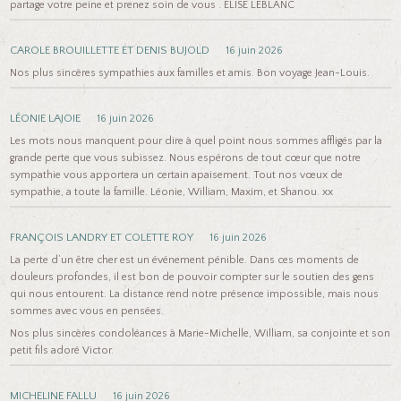
partage votre peine et prenez soin de vous . ÉLISE LEBLANC
CAROLE BROUILLETTE ET DENIS BUJOLD
16 juin 2026
Nos plus sincères sympathies aux familles et amis. Bon voyage Jean-Louis.
LÉONIE LAJOIE
16 juin 2026
Les mots nous manquent pour dire à quel point nous sommes affligés par la
grande perte que vous subissez. Nous espérons de tout cœur que notre
sympathie vous apportera un certain apaisement. Tout nos vœux de
sympathie, a toute la famille. Léonie, William, Maxim, et Shanou. xx
FRANÇOIS LANDRY ET COLETTE ROY
16 juin 2026
La perte d’un être cher est un événement pénible. Dans ces moments de
douleurs profondes, il est bon de pouvoir compter sur le soutien des gens
qui nous entourent. La distance rend notre présence impossible, mais nous
sommes avec vous en pensées.
Nos plus sincères condoléances à Marie-Michelle, William, sa conjointe et son
petit fils adoré Victor.
MICHELINE FALLU
16 juin 2026