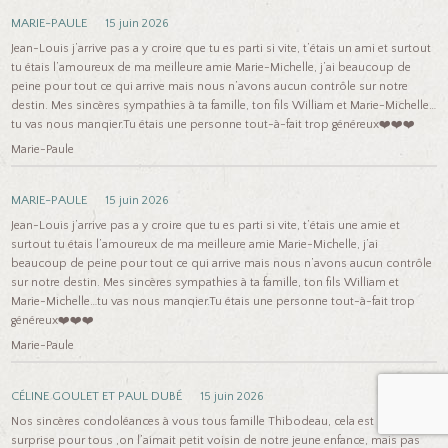
MARIE-PAULE
15 juin 2026
Jean-Louis j’arrive pas a y croire que tu es parti si vite, t’étais un ami et surtout
tu étais l’amoureux de ma meilleure amie Marie-Michelle, j’ai beaucoup de
peine pour tout ce qui arrive mais nous n’avons aucun contrôle sur notre
destin. Mes sincères sympathies à ta famille, ton fils William et Marie-Michelle…
tu vas nous manqier.Tu étais une personne tout-à-fait trop généreux❤️❤️❤️
Marie-Paule
MARIE-PAULE
15 juin 2026
Jean-Louis j’arrive pas a y croire que tu es parti si vite, t’étais une amie et
surtout tu étais l’amoureux de ma meilleure amie Marie-Michelle, j’ai
beaucoup de peine pour tout ce qui arrive mais nous n’avons aucun contrôle
sur notre destin. Mes sincères sympathies à ta famille, ton fils William et
Marie-Michelle…tu vas nous manqier.Tu étais une personne tout-à-fait trop
généreux❤️❤️❤️
Marie-Paule
CÉLINE GOULET ET PAUL DUBÉ
15 juin 2026
Nos sincères condoléances à vous tous famille Thibodeau, cela est une grosse
surprise pour tous ,on l’aimait petit voisin de notre jeune enfance, mais pas