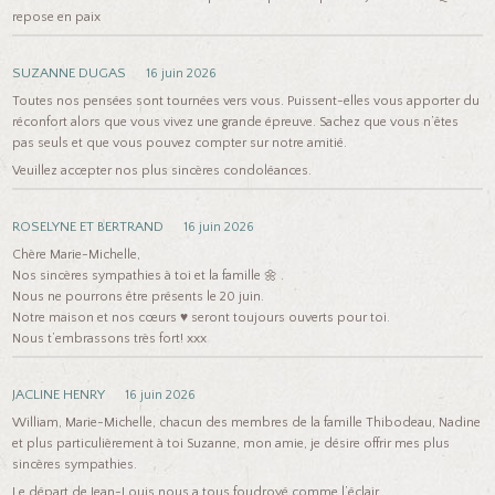
repose en paix
SUZANNE DUGAS
16 juin 2026
Toutes nos pensées sont tournées vers vous. Puissent-elles vous apporter du
réconfort alors que vous vivez une grande épreuve. Sachez que vous n’êtes
pas seuls et que vous pouvez compter sur notre amitié.
Veuillez accepter nos plus sincères condoléances.
ROSELYNE ET BERTRAND
16 juin 2026
Chère Marie-Michelle,
Nos sincères sympathies à toi et la famille 🌼 .
Nous ne pourrons être présents le 20 juin.
Notre maison et nos cœurs ♥️ seront toujours ouverts pour toi.
Nous t’embrassons très fort! xxx
JACLINE HENRY
16 juin 2026
William, Marie-Michelle, chacun des membres de la famille Thibodeau, Nadine
et plus particulièrement à toi Suzanne, mon amie, je désire offrir mes plus
sincères sympathies.
Le départ de Jean-Louis nous a tous foudroyé comme l’éclair.