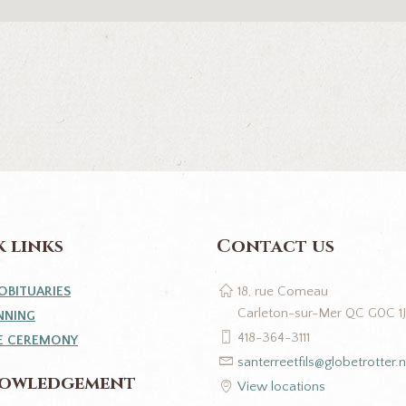
 links
Contact us
OBITUARIES
18, rue Comeau
Carleton-sur-Mer QC G0C 1
NNING
418-364-3111
E CEREMONY
santerreetfils@globetrotter.n
owledgement
View locations