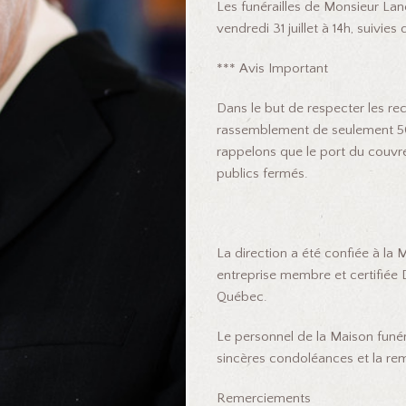
Les funérailles de Monsieur Land
vendredi 31 juillet à 14h, suivie
*** Avis Important
Dans le but de respecter les 
rassemblement de seulement 50
rappelons que le port du couvre
publics fermés.
La direction a été confiée à la 
entreprise membre et certifiée 
Québec.
Le personnel de la Maison funérai
sincères condoléances et la re
Remerciements