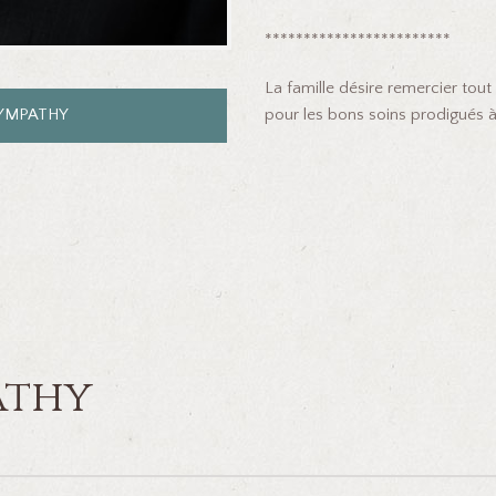
************************
La famille désire remercier tou
pour les bons soins prodigués 
SYMPATHY
athy