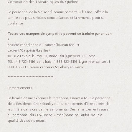
Corporation des Thanatologues du Québec.
Le personnel de la Maison funéraire Santerre & fils Inc., offre à la
famille ses plus sincères condoléances et la remercie pour sa
confiance
Toutes vos marques de sympathie peuvent se traduire par un don
à
Société canadienne du cancer (bureau Bas-St-
Laurent/Gaspésie/Les Îles)
101, rue Lavoie, bureau 13, Rimouski (Québec) G5L 5Y2
Tél. : 418 723-5116 sans frais : 1 888 823-5116 Ligne info-cancer : 1
888 839-3333
www.cancer.ca/quebec/souvenir
*******************************
Remerciements
La famille désire exprimer leur reconnaissance à tout le personnel
de la Résidence Chez Stanley qui lui ont permis d’être auprès de
leur mère dans ces derniers moments. Des remerciements aussi
au personnel du CLSC de St-Omer (Soins palliatifs) pour la
qualité des soins reçus.