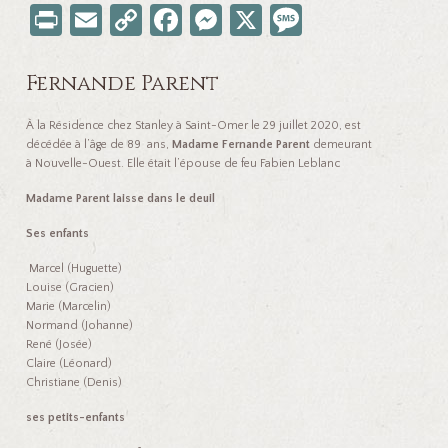
Pr
E
C
Fa
M
X
M
in
m
o
ce
es
es
t
ail
p
b
se
sa
Fernande Parent
y
o
n
ge
À la Résidence chez Stanley à Saint-Omer le 29 juillet 2020, est
Li
o
ge
décédée à l’âge de 89 ans,
Madame Fernande Parent
demeurant
à Nouvelle-Ouest. Elle était l’épouse de feu Fabien Leblanc
nk
k
r
Madame Parent laisse dans le deuil
Ses enfants
Marcel (Huguette)
Louise (Gracien)
Marie (Marcelin)
Normand (Johanne)
René (Josée)
Claire (Léonard)
Christiane (Denis)
ses petits-enfants