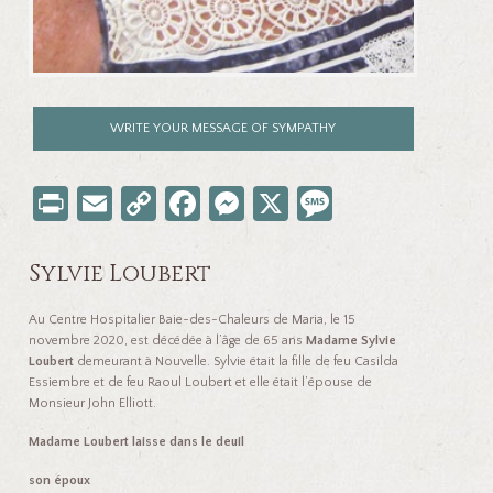
WRITE YOUR MESSAGE OF SYMPATHY
Pr
E
C
Fa
M
X
M
in
m
o
ce
es
es
t
ail
p
b
se
sa
Sylvie Loubert
y
o
n
ge
Au Centre Hospitalier Baie-des-Chaleurs de Maria, le 15
Li
o
ge
novembre 2020, est décédée à l’âge de 65 ans
Madame Sylvie
Loubert
demeurant à Nouvelle. Sylvie était la fille de feu Casilda
nk
k
r
Essiembre et de feu Raoul Loubert et elle était l’épouse de
Monsieur John Elliott.
Madame Loubert laisse dans le deuil
son époux