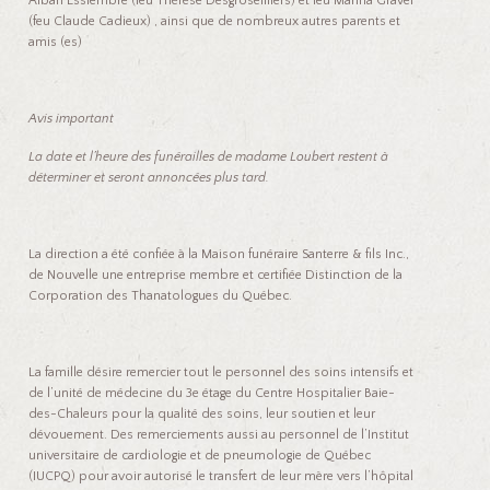
Alban Essiembre (feu Thérèse Desgroseilliers) et feu Marina Gravel
(feu Claude Cadieux) , ainsi que de nombreux autres parents et
amis (es)
Avis important
La date et l’heure des funérailles de madame Loubert restent à
déterminer et seront annoncées plus tard.
La direction a été confiée à la Maison funéraire Santerre & fils Inc.,
de Nouvelle une entreprise membre et certifiée Distinction de la
Corporation des Thanatologues du Québec.
La famille désire remercier tout le personnel des soins intensifs et
de l’unité de médecine du 3e étage du Centre Hospitalier Baie-
des-Chaleurs pour la qualité des soins, leur soutien et leur
dévouement. Des remerciements aussi au personnel de l’Institut
universitaire de cardiologie et de pneumologie de Québec
(IUCPQ) pour avoir autorisé le transfert de leur mère vers l’hôpital