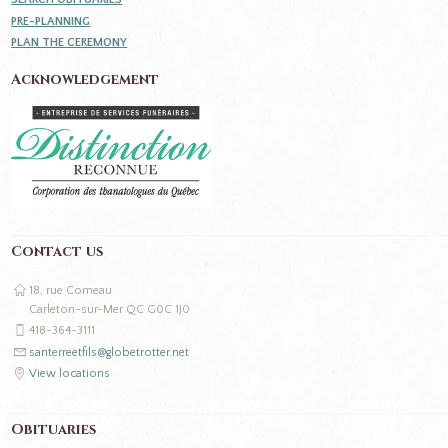
PRE-PLANNING
PLAN THE CEREMONY
Acknowledgement
Contact us
18, rue Comeau
Carleton-sur-Mer QC G0C 1J0
418-364-3111
santerreetfils@globetrotter.net
View locations
Obituaries