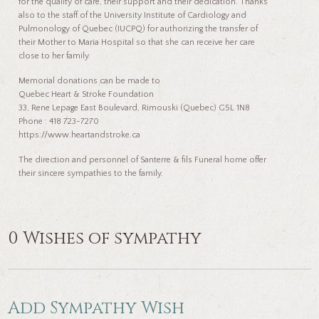
for the quality of care, their support and their dedication. Thanks
also to the staff of the University Institute of Cardiology and
Pulmonology of Quebec (IUCPQ) for authorizing the transfer of
their Mother to Maria Hospital so that she can receive her care
close to her family.
Memorial donations can be made to
Quebec Heart & Stroke Foundation
33, Rene Lepage East Boulevard, Rimouski (Quebec) G5L 1N8
Phone : 418 723-7270
https://www.heartandstroke.ca
The direction and personnel of Santerre & fils Funeral home offer
their sincere sympathies to the family.
0 Wishes of sympathy
Add Sympathy Wish