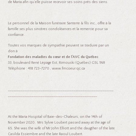
de Maria afin qu’elle puisse recevoir ses soins près des siens.
Le personnel de la Maison funéraire Santerre & fils inc., offre à la
famille ses plus sincères condoléances et la remercie pour sa
confiance.
Toutes vos marques de sympathie peuvent se traduire par un
don à
Fondation des maladies du cœur et de l’AVC du Québec
33, boulevard René Lepage Est, Rimouski (Québec) G5L 1N8
Téléphone : 418 723-7270 , www.fmcoeur.qc.ca
__________________________________________________________
_________________________________________________
At the Maria Hospital of Baie-des-Chaleurs, on the 14th of
November 2020, Mrs Sylvie Loubert passed away at the age of
65. She was the wife of Mr John Elliott and the daugther of the late
Casilda Essiembre and the late Raoul Loubert.