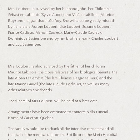
Mrs Loubert is survived by her husband John, her Children’s
Sébastien Labillois (Sylvie Audet) and Valérie LaBillois (Maurice
Roy) and her grandson Léo Roy. She will also be greatly missed
by her sisters Aurore Loubert, Lise Loubert, Suzanne Loubert,
France Cadieux, Manon Cadieux, Marie-Claude Cadieux,
Dominique Essiembre and by her brothers Jean- Charles Loubert
and Luc Essiembre.
Mrs Loubert is also survived by the father of her children
Maurice Labillois, the close relatives of her biological parents, the
late Alban Essiembre (the late Thérèse Desgroseilliers) and the
late Marina Gravel (the late Claude Cadieux), as well as many
other relatives and friends.
The funeral of Mrs Loubert will be held at a later date.
Arrangements have been entrusted to Santerre & fils Funeral
Home of Carleton, Quebec.
The family would like to thank all the intensive care staff and all
the staff of the medical unit on the 3rd floor of the Maria Hospital